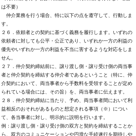
は不要）
仲介業務を行う場合、特に以下の点を遵守して、行動しま
す。
２６．依頼者との契約に基づく義務を履行します。いずれの
依頼者に対しても公平・公正であり、いずれか一方の利益の
優先やいずれか一方の利益を不当に害するような対応をしま
せん。
２７．仲介契約締結前に、譲り渡し側・譲り受け側の両当事
者と仲介契約を締結する仲介者であるということ（特に、仲
介契約において、両当事者から手数料を受領することが定め
られている場合には、その旨）を、両当事者に伝えます。
２８．仲介契約締結に当たり、予め、両当事者間において利
益相反のおそれがあるものと想定される事項（※）につい
て、各当事者に対し、明示的に説明を行います。
例：譲り渡し側・譲り受け側の双方と契約を締結することか
ら、双方のコミュニケーションや円滑な手続遂行を期待しや