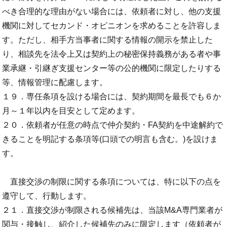
べき合理的な理由がない場合には、依頼者に対し、他の支援
機関に対してセカンド・オピニオンを求めることを許容しま
す。ただし、相手方当事者に関する情報の開示を禁止した
り、相談先を法令上又は契約上の秘密保持義務がある者や事
業承継・引継ぎ支援センター等の公的機関に限定したりする
等、情報管理に配慮します。
１９．専任条項を設ける場合には、契約期間を最長でも６か
月～１年以内を目安として定めます。
２０．依頼者が任意の時点で仲介契約・FA契約を中途解約で
きることを明記する条項等(口頭での明言も含む。)を設けま
す。
直接交渉の制限に関する条項については、特に以下の点を
遵守して、行動します。
２１．直接交渉が制限される候補先は、当該M&A専門業者が
関与・接触し、紹介した候補先のみに限定します（依頼者が