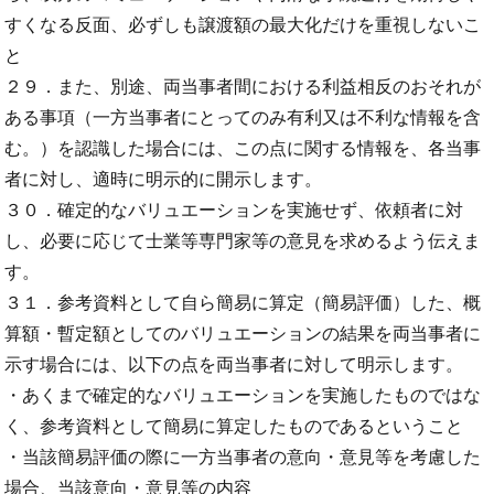
すくなる反面、必ずしも譲渡額の最大化だけを重視しないこ
と
２９．また、別途、両当事者間における利益相反のおそれが
ある事項（一方当事者にとってのみ有利又は不利な情報を含
む。）を認識した場合には、この点に関する情報を、各当事
者に対し、適時に明示的に開示します。
３０．確定的なバリュエーションを実施せず、依頼者に対
し、必要に応じて士業等専門家等の意見を求めるよう伝えま
す。
３１．参考資料として自ら簡易に算定（簡易評価）した、概
算額・暫定額としてのバリュエーションの結果を両当事者に
示す場合には、以下の点を両当事者に対して明示します。
・あくまで確定的なバリュエーションを実施したものではな
く、参考資料として簡易に算定したものであるということ
・当該簡易評価の際に一方当事者の意向・意見等を考慮した
場合、当該意向・意見等の内容