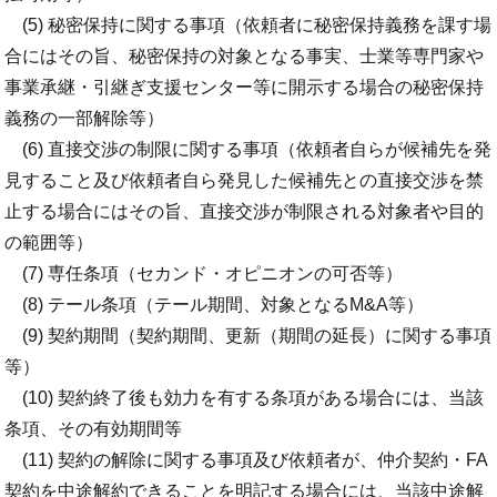
(5) 秘密保持に関する事項（依頼者に秘密保持義務を課す場
合にはその旨、秘密保持の対象となる事実、士業等専門家や
事業承継・引継ぎ支援センター等に開示する場合の秘密保持
義務の一部解除等）
(6) 直接交渉の制限に関する事項（依頼者自らが候補先を発
見すること及び依頼者自ら発見した候補先との直接交渉を禁
止する場合にはその旨、直接交渉が制限される対象者や目的
の範囲等）
(7) 専任条項（セカンド・オピニオンの可否等）
(8) テール条項（テール期間、対象となるM&A等）
(9) 契約期間（契約期間、更新（期間の延長）に関する事項
等）
(10) 契約終了後も効力を有する条項がある場合には、当該
条項、その有効期間等
(11) 契約の解除に関する事項及び依頼者が、仲介契約・FA
契約を中途解約できることを明記する場合には、当該中途解