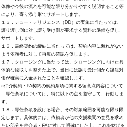
体像や今後の流れを可能な限り分かりやすく説明すること等
により、寄り添う形でサポートします。
１５．デュー・デリジェンス（DD）の実施に当たっては、
譲り渡し側に対し譲り受け側が要求する資料の準備を促し、
サポートします。
１６．最終契約の締結に当たっては、契約内容に漏れがない
よう依頼者に対して再度の確認を促します。
１７．クロージングに当たっては、クロージングに向けた具
体的な段取りを整えた上で、当日には譲り受け側から譲渡対
価が確実に入金されたことを確認します。
○仲介契約・FA契約の契約条項に関する留意点内容について
専任条項については、特に以下の点を遵守して、行動しま
す。
１８．専任条項を設ける場合、その対象範囲を可能な限り限
定します。具体的には、依頼者が他の支援機関の意見を求め
たい部分を仲介者・FAに対して明確にした上、これを妨げる