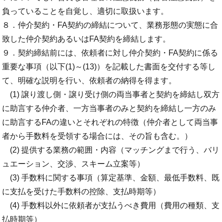
負っていることを自覚し、適切に取扱います。
８．仲介契約・FA契約の締結について、業務形態の実態に合
致した仲介契約あるいはFA契約を締結します。
９．契約締結前には、依頼者に対し仲介契約・FA契約に係る
重要な事項（以下(1)～(13)）を記載した書面を交付する等し
て、明確な説明を行い、依頼者の納得を得ます。
(1) 譲り渡し側・譲り受け側の両当事者と契約を締結し双方
に助言する仲介者、一方当事者のみと契約を締結し一方のみ
に助言するFAの違いとそれぞれの特徴（仲介者として両当事
者から手数料を受領する場合には、その旨も含む。）
(2) 提供する業務の範囲・内容（マッチングまで行う、バリ
ュエーション、交渉、スキーム立案等）
(3) 手数料に関する事項（算定基準、金額、最低手数料、既
に支払を受けた手数料の控除、支払時期等）
(4) 手数料以外に依頼者が支払うべき費用（費用の種類、支
払時期等）