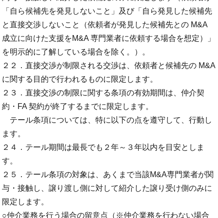
「自ら候補先を発見しないこと」及び「自ら発見した候補先
と直接交渉しないこと（依頼者が発見した候補先との M&A
成立に向けた支援をM&A 専門業者に依頼する場合を想定）」
を明示的に了解している場合を除く。）。
２２．直接交渉が制限される交渉は、依頼者と候補先の M&A
に関する目的で行われるものに限定します。
２３．直接交渉の制限に関する条項の有効期間は、仲介契
約・FA 契約が終了するまでに限定します。
テール条項については、特に以下の点を遵守して、行動し
ます。
２４．テール期間は最長でも２年～３年以内を目安としま
す。
２５．テール条項の対象は、あくまで当該M&A専門業者が関
与・接触し、譲り渡し側に対して紹介した譲り受け側のみに
限定します。
○仲介業務を行う場合の留意点（※仲介業務を行わない場合